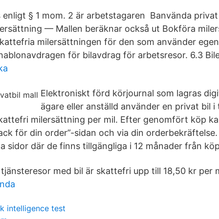
s enligt § 1 mom. 2 är arbetstagaren Banvända privat b
lersättning — Mallen beräknar också ut Bokföra miler
kattefria milersättningen för den som använder egen b
hablonavdragen för bilavdrag för arbetsresor. 6.3 Bil
ka
Elektroniskt förd körjournal som lagras dig
ägare eller anställd använder en privat bil i
i skattefri milersättning per mil. Efter genomfört köp k
ack för din order”-sidan och via din orderbekräftelse.
 sidor där de finns tillgängliga i 12 månader från köp
tjänsteresor med bil är skattefri upp till 18,50 kr per m
anda
k intelligence test