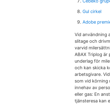
Cebeko grup
Gul cirkel
Adobe premie
Vid användning av 
slitage och drivm
varvid milersättn
ABAX Triplog är p
underlag för mile
och kan skicka k
arbetsgivare. Vi
som vid körning 
innehav av person
eller gas: En ans
tjänsteresa kan e