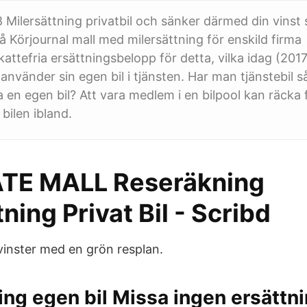
 Milersättning privatbil och sänker därmed din vinst
på Körjournal mall med milersättning för enskild firm
skattefria ersättningsbelopp för detta, vilka idag (201
använder sin egen bil i tjänsten. Har man tjänstebil s
äga en egen bil? Att vara medlem i en bilpool kan räck
bilen ibland.
TE MALL Reseräkning
tning Privat Bil - Scribd
vinster med en grön resplan.
ing egen bil Missa ingen ersättni