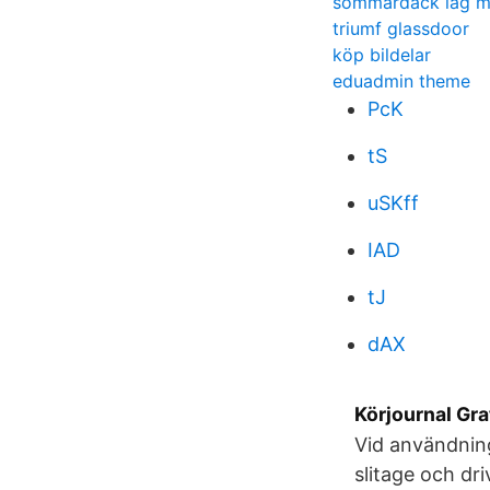
sommardäck lag 
triumf glassdoor
köp bildelar
eduadmin theme
PcK
tS
uSKff
IAD
tJ
dAX
Körjournal Grat
Vid användning 
slitage och dr