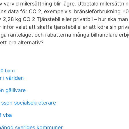
 varvid milersättning blir lägre. Utbetald milersättning
inns data för CO 2, exempelvis: bränsleförbrukning =0,
 = 2,28 kg CO 2 Tjänstebil eller privatbil – hur ska m
 inför valet att skaffa tjänstebil eller att köra sin priv
åga ränteläget och rabatterna många bilhandlare erbj
 ett bra alternativ?
10 barn
r i världen
n gällivare
sson socialsekreterare
f vba
mängd sveriges kommuner