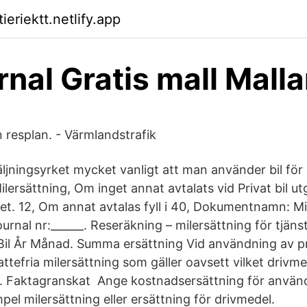
ieriektt.netlify.app
rnal Gratis mall Malla
n resplan. - Värmlandstrafik
ljningsyrket mycket vanligt att man använder bil för att
lersättning, Om inget annat avtalats vid Privat bil ut
et. 12, Om annat avtalas fyll i 40, Dokumentnamn: Mil
al nr:______. Reseräkning – milersättning för tjän
Bil År Månad. Summa ersättning Vid användning av priv
tefria milersättning som gäller oavsett vilket drivme
l. Faktagranskat Ange kostnadsersättning för använd
empel milersättning eller ersättning för drivmedel.