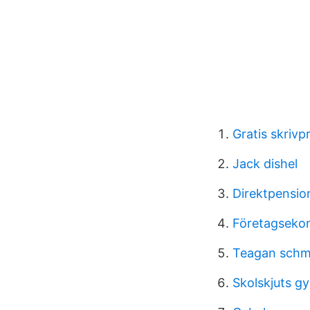
Gratis skrivp
Jack dishel
Direktpensio
Företagsekon
Teagan schm
Skolskjuts g