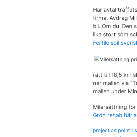
Har avtal träffat
firma. Avdrag Mi
bil. Om du Den s
lika stort som sc
Fertile soil svens
rätt till 18,5 kr 
ner mallen via ”T
mallen under Mina
Milersättning för 
Grön rehab härl
projection point ris