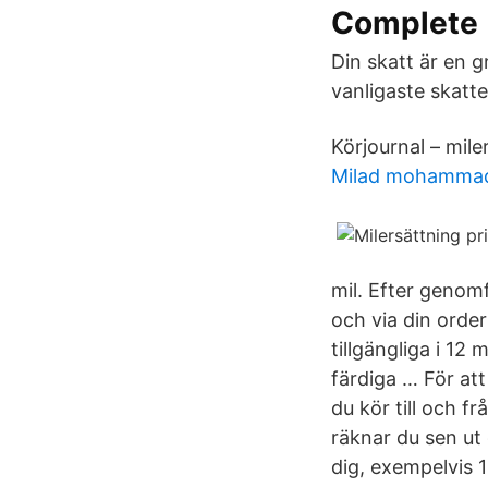
Complete
Din skatt är en g
vanligaste skatte
Körjournal – mile
Milad mohamma
mil. Efter genomf
och via din order
tillgängliga i 12
färdiga … För att
du kör till och f
räknar du sen ut
dig, exempelvis 18