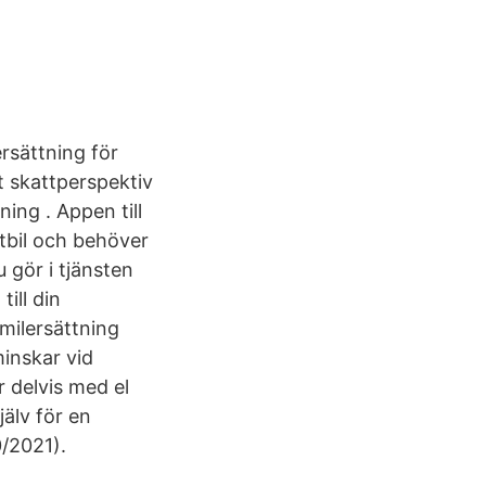
ersättning för
t skattperspektiv
ning . Appen till
atbil och behöver
 gör i tjänsten
ill din
milersättning
minskar vid
r delvis med el
jälv för en
0/2021).