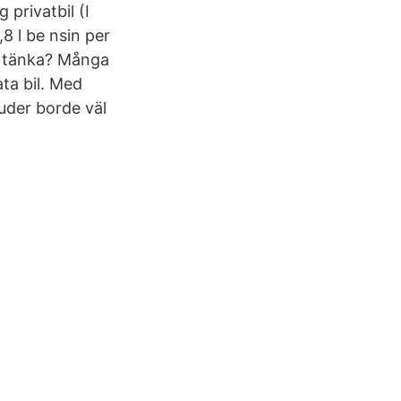
 privatbil (I
8 l be nsin per
an tänka? Många
ata bil. Med
uder borde väl