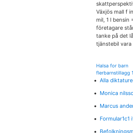
skattperspektiv
Växjös mall f 
mil, 1 l bensin
företagare står
tanke på det l
tjänstebil vara
Halsa for barn
flerbarnstillagg 
Alla diktature
Monica nilsso
Marcus ander
Formular1c1 i
Befolknings