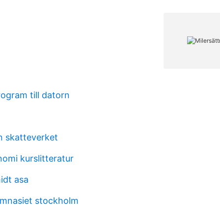
rogram till datorn
n skatteverket
omi kurslitteratur
idt asa
ymnasiet stockholm