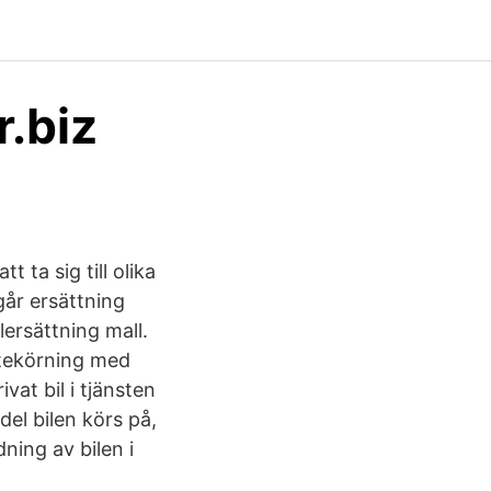
r.biz
 ta sig till olika
går ersättning
ersättning mall.
stekörning med
at bil i tjänsten
del bilen körs på,
ning av bilen i