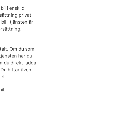
il i enskild
sättning privat
il i tjänsten är
ersättning.
italt. Om du som
 tjänsten har du
an du direkt ladda
 Du hittar även
et.
il.