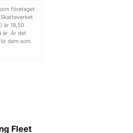
 som företaget
a Skatteverket
7) är 18,50
å är Är det
a för dem som
ng Fleet