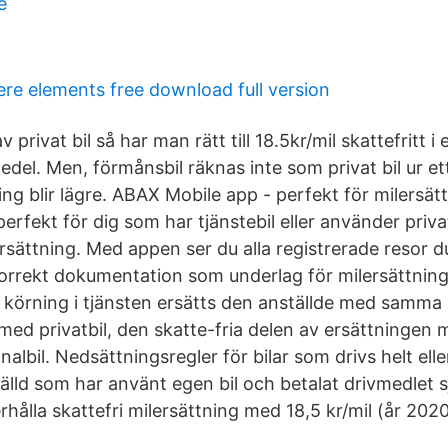
e
re elements free download full version
privat bil så har man rätt till 18.5kr/mil skattefritt i 
edel. Men, förmånsbil räknas inte som privat bil ur et
ing blir lägre. ABAX Mobile app - perfekt för milersätt
erfekt för dig som har tjänstebil eller använder priv
rsättning. Med appen ser du alla registrerade resor du
orrekt dokumentation som underlag för milersättning t
d körning i tjänsten ersätts den anställde med samma 
med privatbil, den skatte-fria delen av ersättningen 
albil. Nedsättningsregler för bilar som drivs helt elle
tälld som har använt egen bil och betalat drivmedlet s
rhålla skattefri milersättning med 18,5 kr/mil (år 202