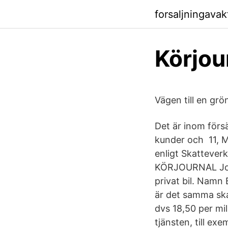
forsaljningavakt
Körjou
Vägen till en grö
Det är inom försä
kunder och 11, Mi
enligt Skatteverk
KÖRJOURNAL Journ
privat bil. Namn 
är det samma skat
dvs 18,50 per mi
tjänsten, till ex