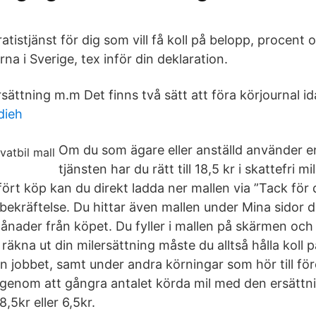
ratistjänst för dig som vill få koll på belopp, procent 
rna i Sverige, tex inför din deklaration.
rsättning m.m Det finns två sätt att föra körjournal id
dieh
Om du som ägare eller anställd använder en 
tjänsten har du rätt till 18,5 kr i skattefri m
ört köp kan du direkt ladda ner mallen via ”Tack för 
bekräftelse. Du hittar även mallen under Mina sidor d
 månader från köpet. Du fyller i mallen på skärmen och 
 räkna ut din milersättning måste du alltså hålla koll
rån jobbet, samt under andra körningar som hör till fö
 genom att gångra antalet körda mil med den ersättni
,5kr eller 6,5kr.