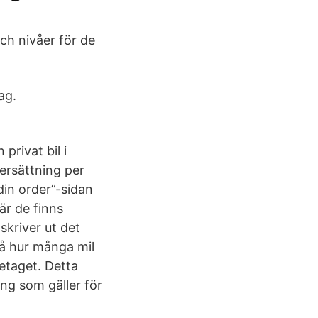
och nivåer för de
ag.
privat bil i
ilersättning per
din order”-sidan
är de finns
skriver ut det
 på hur många mil
retaget. Detta
ng som gäller för