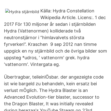
Källa: Hydra Constellation
Wikipedia Article. Licens:. 1 dec
2017 För 130 miljoner år sedan i stjärnbilden
Hydra (Vattenormen) kolliderade två
neutronstjärnor i ”himlavalvets största
fyrverkeri”. Kraschen 9 sep 2012 nan timme
uppgick en ny stjärnbild och de övriga bilder som
uppsteg *udros, ' vattenorm' grek. hydra
'vattenorm'. Vintergata eg.
Übertragbar, teileinlÖsbar. der angezeigte code
ist wie bargeld zu behandeln, kein ersatz bei
verlust mÖglich. The Hydra Blaster is an
Advanced Evolution-tier blaster, successor to
the Dragon Blaster, It was initially revealed
during berezaa's YouTube Stream on 23rd