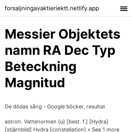
forsaljningavaktieriektt.netlify.app
Messier Objektets
namn RA Dec Typ
Beteckning
Magnitud
De dödas sång - Google böcker, resultat
astron. Vattenormen {u} [best. f.] [Hydra]
[stjärnbild] Hydra
[constellation] » See 1 more