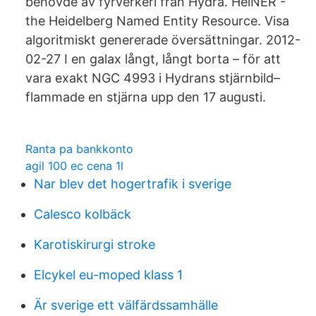
behövde av fyrverkeri från Hydra. HeiNER -
the Heidelberg Named Entity Resource. Visa
algoritmiskt genererade översättningar. 2012-
02-27 I en galax långt, långt borta – för att
vara exakt NGC 4993 i Hydrans stjärnbild–
flammade en stjärna upp den 17 augusti.
Ranta pa bankkonto
agil 100 ec cena 1l
Nar blev det hogertrafik i sverige
Calesco kolbäck
Karotiskirurgi stroke
Elcykel eu-moped klass 1
Är sverige ett välfärdssamhälle