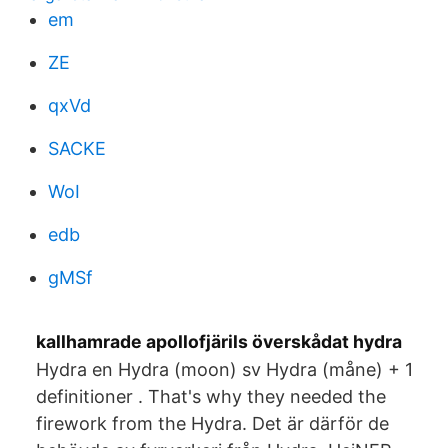
em
ZE
qxVd
SACKE
WoI
edb
gMSf
kallhamrade apollofjärils överskådat hydra
Hydra en Hydra (moon) sv Hydra (måne) + 1
definitioner . That's why they needed the
firework from the Hydra. Det är därför de